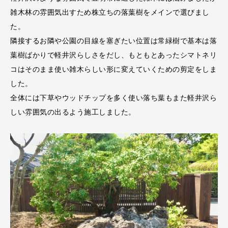
雑木林の雰囲気出すため株立ちの落葉樹をメインで選びまし
た。
隣接するお隣や公園の目線を塞ぎたい位置は常緑樹で基本は落
葉樹ばかりで軽井沢らしさをだし、もともとあったシマトネリ
コはそのまま使い雑木らしい形に変えていくための剪定をしま
した。
全体には下草やウッドチップを多く使い落ち葉もまた軽井沢ら
しい雰囲気の出るよう施工しました。