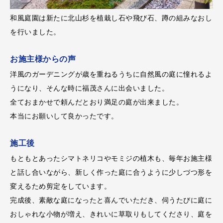
和風庭園は新たに北山杉を植栽し石や飛び石、蹲の組みなおし
を行いました。
お施主様からの声
洋風のガーデニングが歳を重ねるうちに自然風の庭に憧れるよ
うになり、そんな時に福茂さんに出会いました。
全ておまかせで頼んだとおり満足の庭が出来ました。
本当にお願いして良かったです。
施工後
もともとあったシマトネリコやモミジの植木も、毎年お施主様
と話し合いながら、新しく作った庭に合うように少しづつ形を
変えるため剪定をしています。
完成後、素敵な庭になったと喜んでいただき、伺うたびに庭に
おしゃれな小物が増え、きれいに草取りもしてくださり、庭を