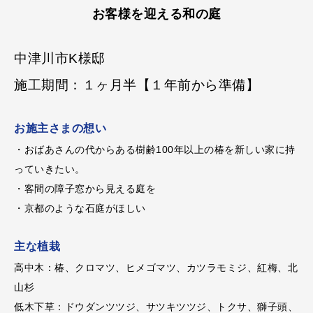
お客様を迎える和の庭
中津川市K様邸
施工期間：１ヶ月半【１年前から準備】
お施主さまの想い
・おばあさんの代からある樹齢100年以上の椿を新しい家に持
っていきたい。
・客間の障子窓から見える庭を
・京都のような石庭がほしい
主な植栽
高中木：椿、クロマツ、ヒメゴマツ、カツラモミジ、紅梅、北
山杉
低木下草：ドウダンツツジ、サツキツツジ、トクサ、獅子頭、