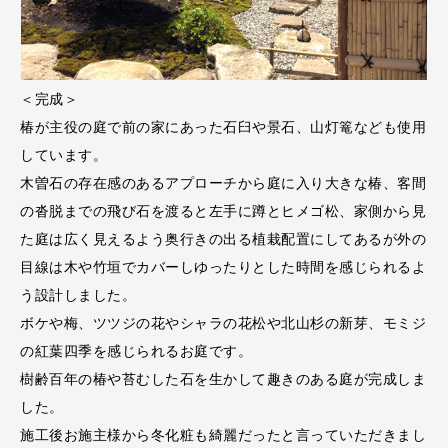
＜完成＞
椿が主役の庭で前の家にあった石臼や景石、山灯篭なども使用
しています。
木曽石の存在感のあるアプローチから庭に入り大きな椿、客間
の沓脱までの飛び石を渡ると左手に蹲とヒメゴ松、家側から見
た庭は広く見えるよう奥行きの出る植栽配置にしてあるが外の
目線は木や竹垣でカバーしゆったりとした時間を感じられるよ
う設計しました。
ボケや梅、ツツジの花やシャラの花松や北山杉の新芽、モミジ
の紅葉四季を感じられるお庭です。
樹齢百年の椿や苔むした石を生かして趣きのある庭が完成しま
した。
施工後お施主様から冬化粧も綺麗だったと言っていただきまし