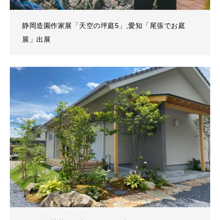
静岡造園作家展「天空の坪庭5」,愛知「尾張でお庭
展」出展