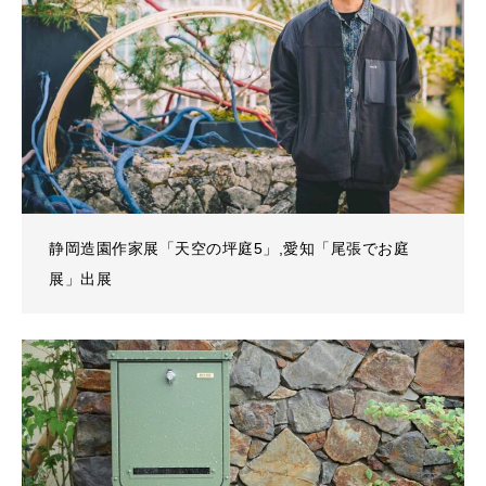
静岡造園作家展「天空の坪庭5」,愛知「尾張でお庭
展」出展