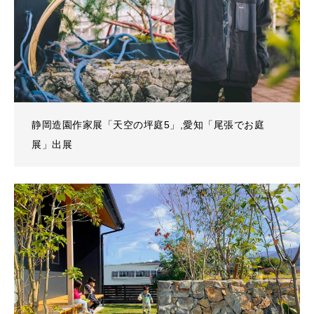
静岡造園作家展「天空の坪庭5」,愛知「尾張でお庭
展」出展