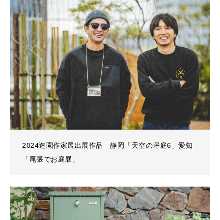
2024造園作家展出展作品 静岡「天空の坪庭6」愛知
「尾張でお庭展」