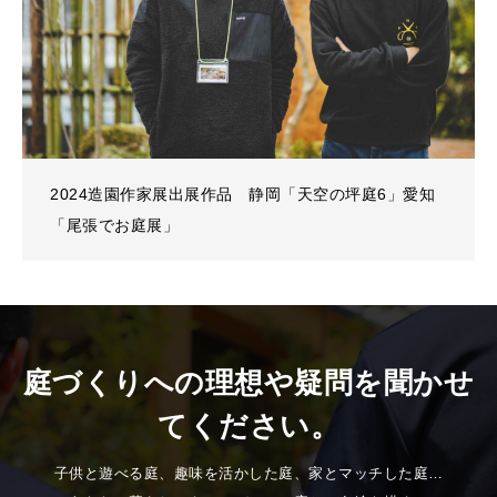
2024造園作家展出展作品 静岡「天空の坪庭6」愛知
「尾張でお庭展」
庭づくりへの理想や疑問を聞かせ
てください。
子供と遊べる庭、趣味を活かした庭、家とマッチした庭…